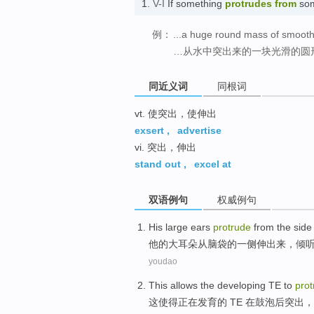
1.
V-I
If something
protrudes
from
som
例：
...a huge round mass of smooth 
…从水中突出来的一块光滑的圆
同近义词
同根词
vt. 使突出，使伸出
exsert
,
advertise
vi. 突出，伸出
stand out
,
excel at
双语例句
权威例句
His
large
ears
protrude
from
the sid
他
的
大
耳朵
从
脑袋
的一侧伸出来，
倾
youdao
This
allows
the developing
TE to
prot
这
使得
正在
发育的
TE
在
鼓泡后突出，