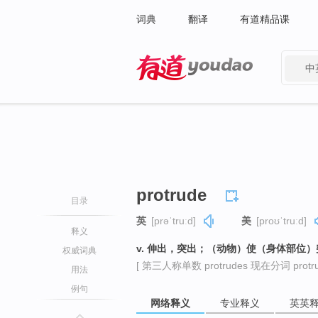
词典
翻译
有道精品课
中
有道 - 网易旗下搜索
protrude
目录
英
[prəˈtruːd]
美
[proʊˈtruːd]
释义
v. 伸出，突出；（动物）使（身体部位）
权威词典
[ 第三人称单数 protrudes 现在分词 protrud
用法
例句
网络释义
专业释义
英英