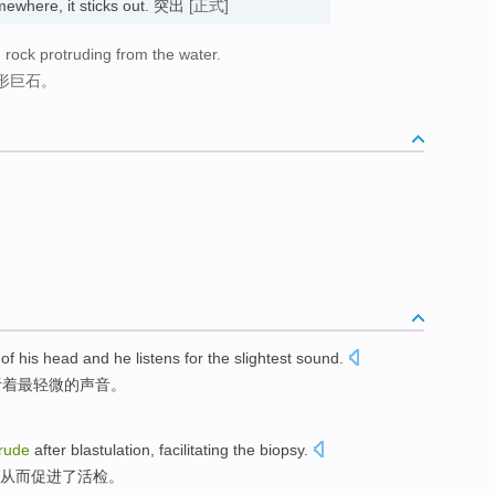
ewhere, it sticks out. 突出
[正式]
rock protruding from the water.
形巨石。
e
of
his
head
and
he listens
for
the slightest
sound
.
听
着最轻微的声音。
rude
after
blastulation
,
facilitating
the
biopsy
.
从而促进
了
活检
。