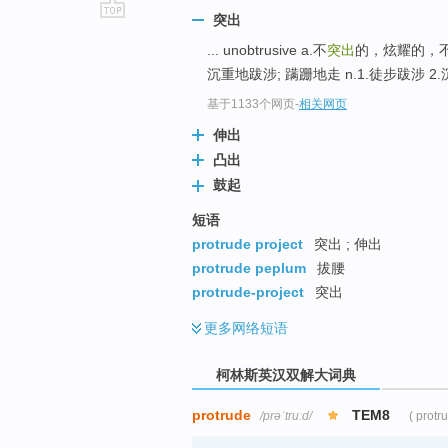
突出
go
... unobtrusive a.不
突出
的，炫耀的，
top
沉重地跋涉; 蹒跚地走 n.1.徒步跋涉 2
基于1133个网页
-
相关网页
伸出
凸出
鼓起
短语
protrude project
突出 ; 伸出
protrude peplum
拔腰
protrude-project
突出
更多
网络短语
柯林斯英汉双解大词典
protrude
TEM8
/prəˈtruːd/
( protr