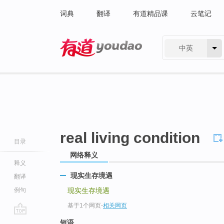
词典
翻译
有道精品课
云笔记
中英
有道 - 网易旗下搜索
real living condition
目录
网络释义
释义
现实生存境遇
翻译
例句
现实生存境遇
基于1个网页
-
相关网页
go
短语