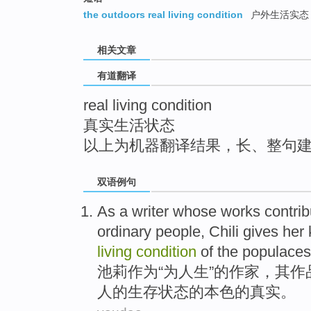
top
the outdoors real living condition
户外生活实态
相关文章
有道翻译
real living condition
真实生活状态
以上为机器翻译结果，长、整句
双语例句
As a
writer
whose
works
contrib
ordinary people,
Chili
gives her
living
condition
of the
populaces
池莉
作为
“
为
人生
”
的
作家
，
其
作
人的
生存
状态
的
本色
的
真实
。