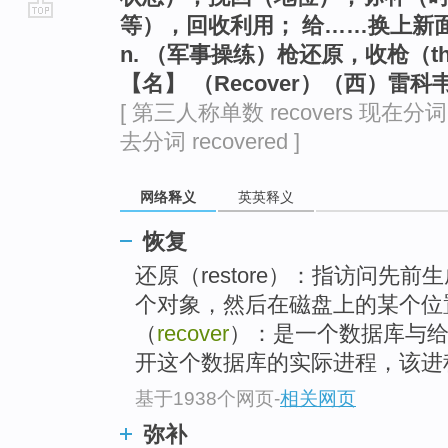
等），回收利用； 给……换上新
go
n. （军事操练）枪还原，收枪（the 
top
【名】 （Recover）（西）雷
[ 第三人称单数 recovers 现在分词 re
去分词 recovered ]
网络释义
英英释义
恢复
还原（restore）：指访问先
个对象，然后在磁盘上的某个位
（
recover
）：是一个数据库与
开这个数据库的实际进程，该进程
基于1938个网页
-
相关网页
弥补