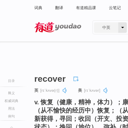
词典
翻译
有道精品课
云笔记
中英
有道 - 网易旗下搜索
recover
目录
英
[rɪˈkʌvə(r)]
美
[rɪˈkʌvər]
释义
v. 恢复（健康，精神，体力）；康复，
权威词典
用法
（从不愉快的经历中）恢复；（
例句
新获得，寻回；收回（开支、投
状态）；挽回（地位），弥补（