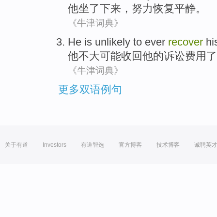
他
坐
了下来
，
努力
恢复
平静
。
《牛津词典》
He
is unlikely
to
ever
recover
hi
他
不大
可能
收回
他
的
诉讼
费用了
《牛津词典》
更多双语例句
关于有道
Investors
有道智选
官方博客
技术博客
诚聘英