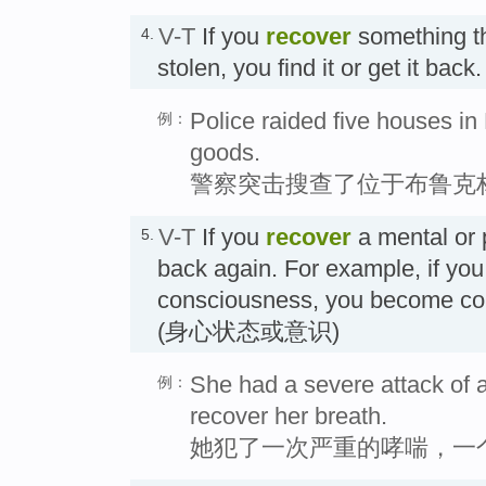
V-T
If you
recover
something th
4.
stolen, you find it or get it 
Police raided five houses in
例：
goods.
警察突击搜查了位于布鲁克
V-T
If you
recover
a mental or 
5.
back again. For example, if yo
consciousness, you become c
(身心状态或意识)
She had a severe attack of a
例：
recover her breath.
她犯了一次严重的哮喘，一