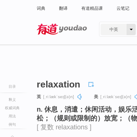
词典
翻译
有道精品课
云笔记
中英
有道 - 网易旗下搜索
relaxation
目录
英
[ˌriːlækˈseɪʃ(ə)n]
美
[ˌriːlækˈseɪʃ(ə)n]
释义
n. 休息，消遣；休闲活动，娱
权威词典
用法
松；（规则或限制的）放宽；（
例句
[ 复数 relaxations ]