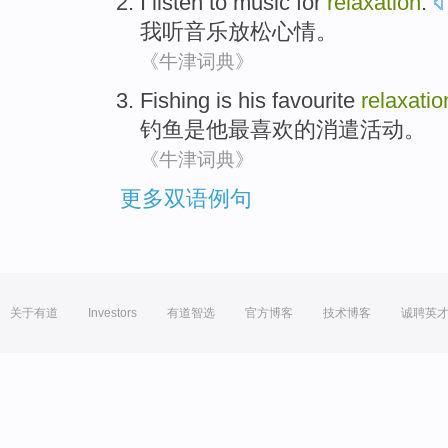
I
listen to
music
for
relaxation
.
我
听
音乐
放松
心情。
《牛津词典》
Fishing
is
his
favourite
relaxatio
钓鱼
是
他
最喜欢的
消遣活动
。
《牛津词典》
更多双语例句
关于有道
Investors
有道智选
官方博客
技术博客
诚聘英