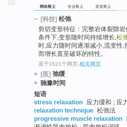
网络释义
专业释义
英英释义
go
top
松弛
[科技]
剪切变形特征：完整岩体裂隙岩体软
条件下,变形随时间持续增长,
松
时,应力随时间逐渐减小,流变性
而增长直至破坏的特性。
基于1521个网页
-
相关网页
弛缓
[医]
驰豫时间
短语
stress relaxation
应力缓和 ; 应
relaxation technique
松弛法
progressive muscle relaxation
渐进性肌肉放松 ; 肌肉放松训练