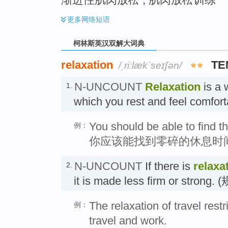
更多
网络短语
柯林斯英汉双解大词典
relaxation
TE
/ˌriːlækˈseɪʃən/
N-UNCOUNT
Relaxation
is a 
1.
which you rest and feel comfo
You should be able to find t
例：
你应该能找到零碎的休息时
N-UNCOUNT
If there is
relaxa
2.
it is made less firm or str
The relaxation of travel rest
例：
travel and work.