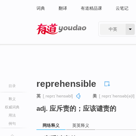
词典
翻译
有道精品课
云笔记
中英
有道 - 网易旗下搜索
reprehensible
目录
英
[ˌreprɪˈhensəbl]
美
[ˌreprɪˈhensəb(ə)l]
释义
adj. 应斥责的；应该谴责的
权威词典
用法
例句
网络释义
英英释义