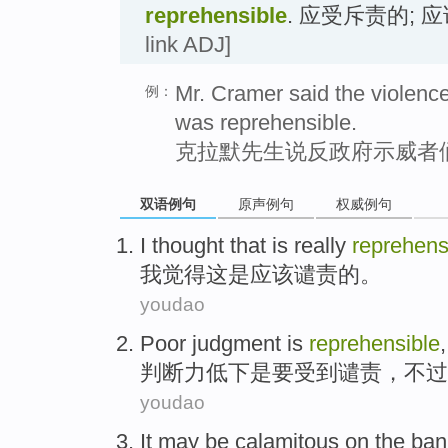
reprehensible
. 应受斥责的; 
link ADJ]
Mr. Cramer said the violenc
例：
was reprehensible.
克拉默先生说反政府示威者
双语例句
原声例句
权威例句
I
thought
that
is
really
reprehens
我
觉得
这
是
应该
谴责的。
youdao
Poor judgment
is
reprehensible
判断力
低下
是
要受到
谴责
，
不过
youdao
It
may
be
calamitous
on the
ban