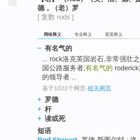
德，（老）罗
go
[ 复数 rods ]
top
网络释义
专业释义
英英释义
有名气的
... rock洛克英国岩石,非常强壮
国公路服务者;
有名气的
rode
的领导者 ...
基于1022个网页
-
相关网页
罗德
杆
读或死
短语
Rod Stewart
罗德·斯图尔特 ; 洛