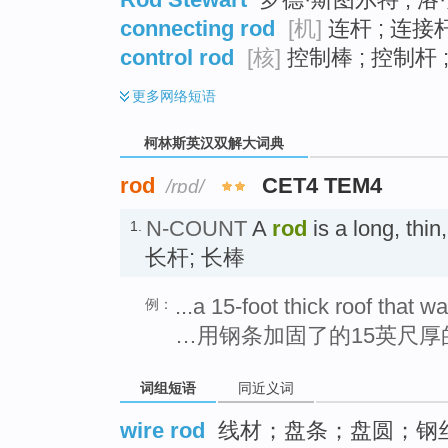
connecting rod
[机]
连杆 ; 连接
control rod
[核]
控制棒 ; 控制杆 
更多
网络短语
柯林斯英汉双解大词典
rod
CET4 TEM4
/rɒd/
N-COUNT
A
rod
is a long, thi
1.
长杆; 长棒
...a 15-foot thick roof that w
例：
…用钢条加固了的15英尺厚
词组短语
同近义词
wire rod
线材；盘条；盘圆；钢