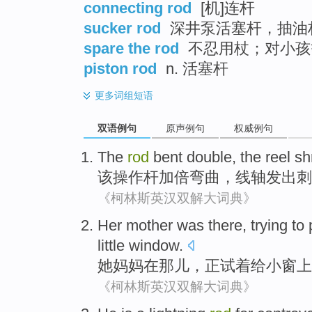
connecting rod
[机]连杆
sucker rod
深井泵活塞杆，抽油
spare the rod
不忍用杖；对小孩
piston rod
n. 活塞杆
更多
词组短语
双语例句
原声例句
权威例句
The
rod
bent
double
, the
reel sh
该
操作杆
加倍
弯曲
，
线轴
发出刺
《柯林斯英汉双解大词典》
Her
mother
was
there
,
trying
to
little
window
.
她
妈妈
在
那儿
，
正试着
给
小
窗上
《柯林斯英汉双解大词典》