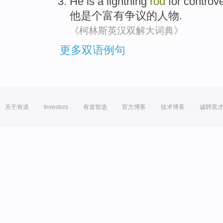
He
is a
lightning
rod
for
controv
他
是个
富有
争议
的人物.
《柯林斯英汉双解大词典》
更多双语例句
关于有道
Investors
有道智选
官方博客
技术博客
诚聘英