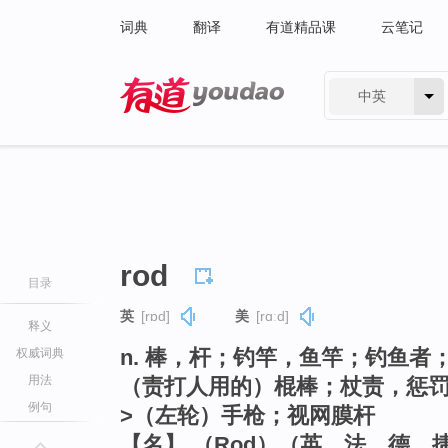
词典
翻译
有道精品课
云笔记
中英
有道 - 网易旗下搜索
rod
目录
英
[rɒd]
美
[rɑːd]
释义
n. 棒，杆；钓竿，鱼竿；钓鱼
权威词典
用法
（责打人用的）棍棒；杖责，惩罚（t
例句
>（左轮）手枪；视网膜杆
【名】 （Rod）（英、法、德