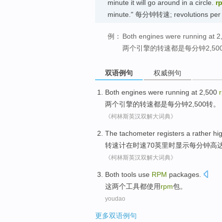
minute it will go around in a circle.
r
minute." 每分钟转速; revolutions p
例：
Both engines were running at 2
两个引擎的转速都是每分钟2,50
双语例句
权威例句
Both
engines
were
running at 2,500
两个
引擎
的
转速都是
每分钟2,500
转
。
《柯林斯英汉双解大词典》
The tachometer
registers a rather
hi
转速
计
在时速
70
英里
时显示每分钟
高
《柯林斯英汉双解大词典》
Both
tools
use
RPM
packages
.
这
两
个
工具
都
使用
rpm
包
。
youdao
更多双语例句