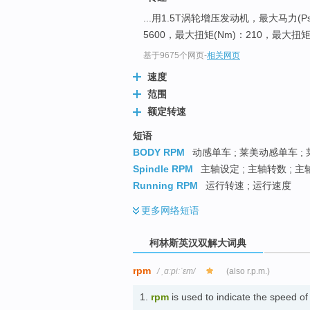
go
...用1.5T涡轮增压发动机，最大马力(P
top
5600，最大扭矩(Nm)：210，最大扭
基于9675个网页
-
相关网页
速度
范围
额定转速
短语
BODY RPM
动感单车 ; 莱美动感单车 ; 
Spindle RPM
主轴设定 ; 主轴转数 ; 主
Running RPM
运行转速 ; 运行速度
更多
网络短语
柯林斯英汉双解大词典
rpm
/ ˌɑːpiːˈɛm/
(also r.p.m.)
1.
rpm
is used to indicate the speed o