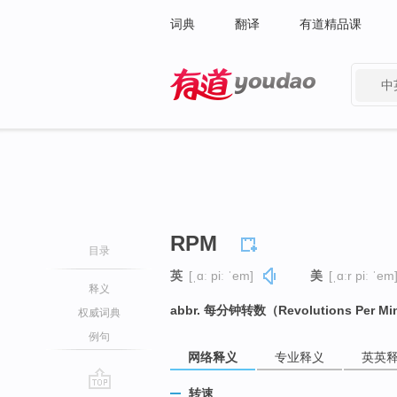
词典
翻译
有道精品课
中
有道 - 网易旗下搜索
RPM
目录
英
[ˌɑː piː ˈem]
美
[ˌɑːr piː ˈem
释义
abbr. 每分钟转数（Revolutions Per Mi
权威词典
例句
网络释义
专业释义
英英
转速