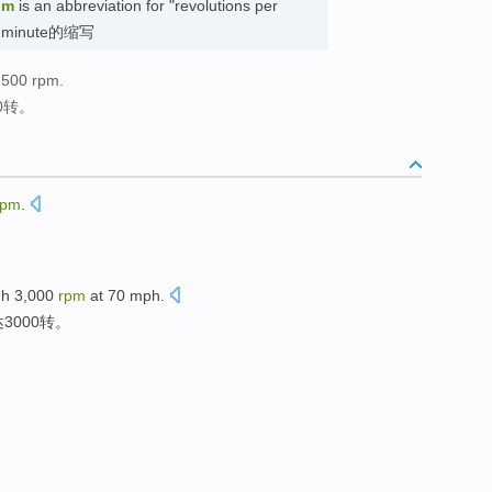
pm
is an abbreviation for "revolutions per
er minute的缩写
,500 rpm.
0转。
rpm
.
gh
3,000
rpm
at
70
mph
.
达
3000
转
。