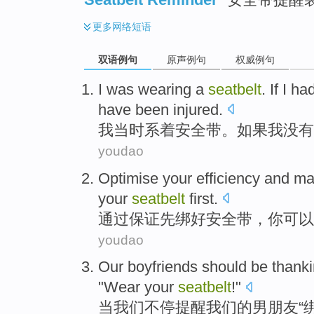
更多
网络短语
双语例句
原声例句
权威例句
I
was wearing a
seatbelt
. If I h
have been injured.
我
当时系着安全带。如果我没有
youdao
Optimise
your
efficiency
and
ma
your
seatbelt
first
.
通过
保证
先
绑好
安全带
，
你
可以
youdao
Our
boyfriends
should be
thank
"Wear
your
seatbelt
!"
当
我们
不停提醒
我们
的
男朋友
“