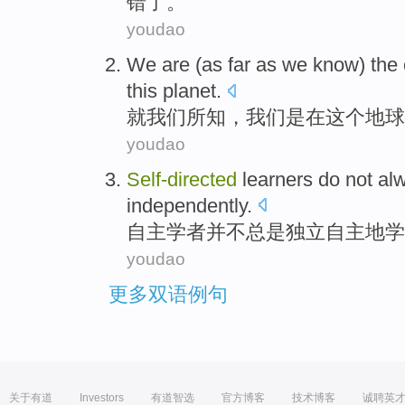
错了。
youdao
We
are
(as far as we
know
)
the 
this
planet
.
就
我们
所
知
，我们是
在
这个
地球
youdao
Self-directed
learners
do not
al
independently
.
自主
学者
并不
总是
独立
自主
地学
youdao
更多双语例句
关于有道
Investors
有道智选
官方博客
技术博客
诚聘英