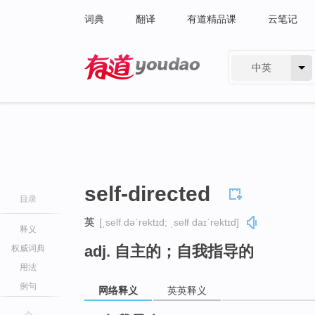
词典
翻译
有道精品课
云笔记
中英
有道 - 网易旗下搜索
self-directed
目录
英
[ˌself dəˈrektɪd; ˌself daɪˈrektɪd]
释义
adj. 自主的；自我指导的
权威词典
用法
例句
网络释义
英英释义