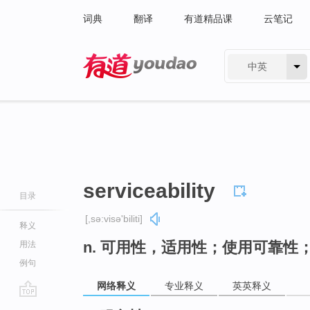
词典
翻译
有道精品课
云笔记
中英
有道 - 网易旗下搜索
serviceability
目录
[,sə:visə'biliti]
释义
n. 可用性，适用性；使用可靠性；
用法
例句
网络释义
专业释义
英英释义
go