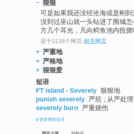
狠狠
top
可是如果我还没经沧海或是刚到
没到过巫山就一头钻进了围城怎
方几个耳光，凡向鳄鱼池内投掷
基于3128个网页
-
相关网页
严重地
严格地
狠狠爱
短语
FT Island - Severely
狠狠地
punish severely
严惩 ; 从严处理
severely burn
严重烧伤
更多
网络短语
同近义词
同根词