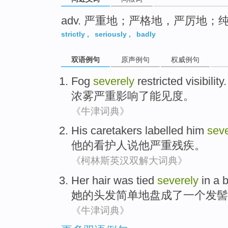
adv. 严重地；严格地，严厉地；
strictly
,
seriously
,
badly
双语例句
原声例句
权威例句
Fog
severely
restricted visibility
.
浓雾
严重影响
了
能见度
。
《牛津词典》
His
caretakers labelled
him
seve
他
的
看护
人说
他
严重
残疾
。
《柯林斯英汉双解大词典》
Her
hair
was
tied
severely
in a 
她
的
头发
简单地盘成了一个
发髻
《牛津词典》