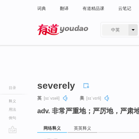
词典
翻译
有道精品课
云笔记
中英
有道 - 网易旗下搜索
severely
目录
英
[sɪˈvɪəli]
美
[sɪˈvɪrli]
释义
adv. 非常严重地；严厉地，严
用法
例句
网络释义
英英释义
go