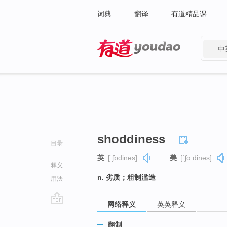
词典
翻译
有道精品课
中
有道 - 网易旗下搜索
shoddiness
目录
英
[ˈʃɒdinəs]
美
[ˈʃɑːdinəs]
释义
n. 劣质；粗制滥造
用法
网络释义
英英释义
go
top
翻制