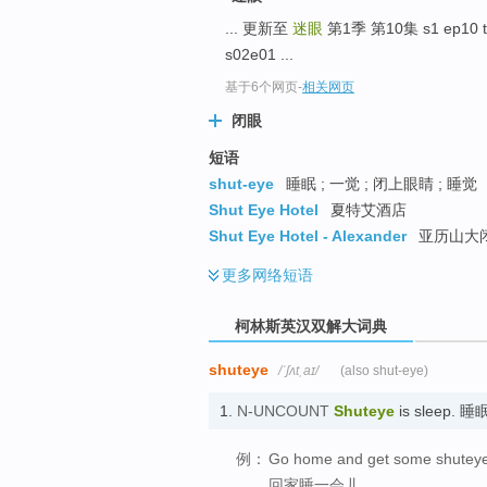
go
... 更新至
迷眼
第1季 第10集 s1 ep10 t
top
s02e01 ...
基于6个网页
-
相关网页
闭眼
短语
shut-eye
睡眠 ; 一觉 ; 闭上眼睛 ; 睡觉
Shut Eye Hotel
夏特艾酒店
Shut Eye Hotel - Alexander
亚历山大
更多
网络短语
柯林斯英汉双解大词典
shuteye
/ˈʃʌtˌaɪ/
(also shut-eye)
1.
N-UNCOUNT
Shuteye
is sleep. 睡
例：
Go home and get some shuteye
回家睡一会儿。