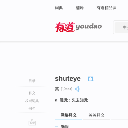
词典
翻译
有道精品课
中
有道 - 网易旗下搜索
shuteye
目录
英
[ˈʃʌtaɪ]
释义
n. 睡觉；失去知觉
权威词典
例句
网络释义
英英释义
迷眼