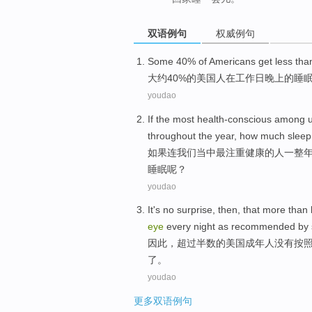
双语例句
权威例句
Some
40%
of
Americans
get
less tha
大约
40%
的
美国人
在
工作日
晚上
的
睡
youdao
If
the most
health-conscious
among
throughout
the
year
,
how much
sleep
如果
连
我们
当中
最
注重
健康
的
人
一整
睡眠
呢？
youdao
It
's no surprise
,
then
, that
more than
eye
every night as
recommended
by
因此
，
超过
半数
的
美国
成年人
没有
按
了。
youdao
更多双语例句