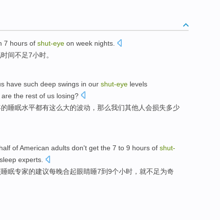
n
7
hours
of
shut-
eye
on
week
nights
.
眠时间
不足
7
小时
。
us
have
such
deep
swings
in our
shut-
eye
levels
are the
rest
of
us
losing
?
年
的
睡眠
水平
都
有
这么
大的
波动
，那么我们
其他人
会损失
多少
half
of
American
adults
don't get the
7
to
9
hours
of
shut-
sleep
experts
.
照
睡眠专家的
建议
每晚
合
起眼睛睡
7
到
9
个小时
，
就
不足为奇