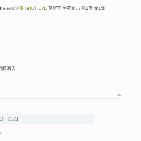
he end
迷眼
SHUT EYE
更新至 生死狙击 第2季 第1集
闭眼酒店
眠
[非正式]
.