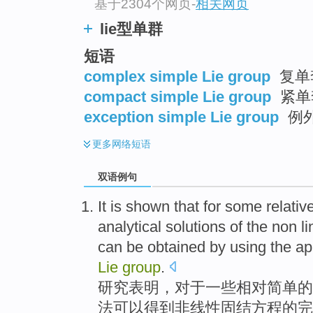
基于2304个网页
-
相关网页
lie型单群
短语
complex simple Lie group
复单
compact simple Lie group
紧单
exception simple Lie group
例
更多
网络短语
双语例句
It is
shown that
for
some
relativ
analytical
solutions
of
the
non li
can be
obtained
by
using the
ap
Lie
group
.
研究
表明
，
对于
一些
相对
简单
的
法
可以
得到
非线性
固结
方程
的
完