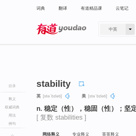
词典
翻译
有道精品课
云笔记
中英
有道 - 网易旗下搜索
stability
目录
英
[stəˈbɪləti]
美
[stəˈbɪləti]
释义
n. 稳定（性），稳固（性）；坚
权威词典
用法
[ 复数 stabilities ]
例句
网络释义
专业释义
英英释义