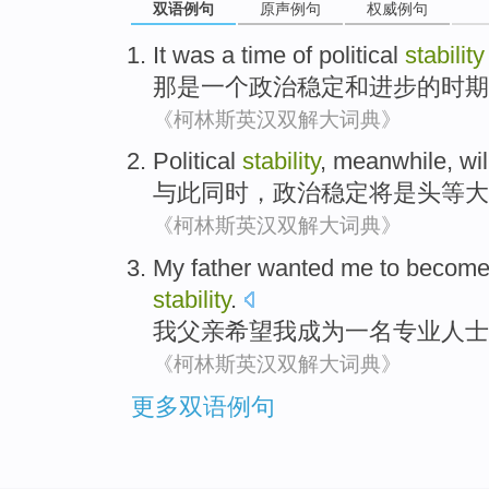
双语例句
原声例句
权威例句
It
was
a
time
of
political
stability
那
是
一个
政治
稳定
和
进步
的
时期
《柯林斯英汉双解大词典》
Political
stability
,
meanwhile
,
wil
与此同时
，
政治
稳定
将
是头等大
《柯林斯英汉双解大词典》
My
father
wanted
me
to becom
stability
.
我
父亲
希望
我
成为
一名
专业人士
《柯林斯英汉双解大词典》
更多双语例句