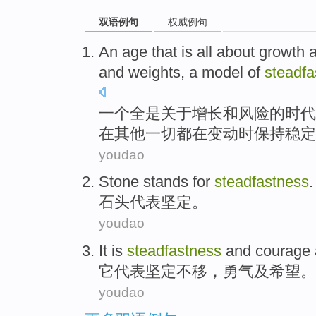
双语例句
权威例句
An
age
that
is
all
about
growth
and
weights
,
a
model
of
steadfa
一
个
全
是
关于
增长
和
风险
的
时代
在
其他
一切
都在
变动
时
保持稳定
youdao
Stone
stands for
steadfastness
.
石头
代表
坚定
。
youdao
It
is
steadfastness
and
courage
它
代表
坚定不移，
勇气
及
希望。
youdao