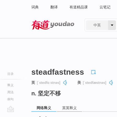
词典
翻译
有道精品课
云笔记
中英
有道 - 网易旗下搜索
steadfastness
目录
英
[ˈstedfɑːstnəs]
美
[ˈstedfæstnəs]
释义
n. 坚定不移
用法
例句
网络释义
英英释义
go