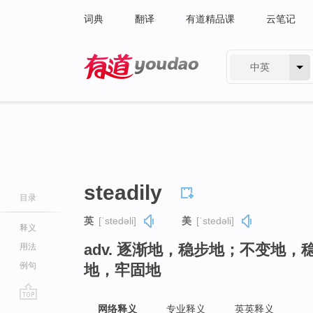
词典
翻译
有道精品课
云笔记
中英
有道 - 网易旗下搜索
steadily
目录
英
[ˈstedəli]
美
[ˈstedəli]
释义
adv. 逐渐地，稳步地；不变地
用法
例句
地，牢固地
go
网络释义
专业释义
英英释义