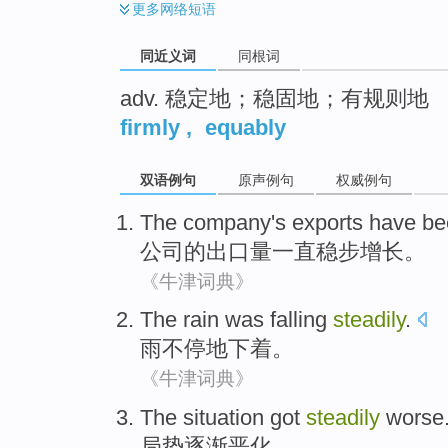
更多
网络短语
同近义词
同根词
adv. 稳定地；稳固地；有规则地
firmly
,
equably
双语例句
原声例句
权威例句
The company
's exports
have be
公司
的
出口量
一直
稳步
增长。
《牛津词典》
The rain was falling
steadily
.
雨
不停地下着
。
《牛津词典》
The situation
got
steadily
worse
局势
逐渐
恶化
。