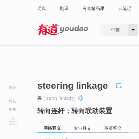
词典
翻译
有道精品课
云笔记
中英
有道 - 网易旗下搜索
steering linkage
目录
美
[ˈstɪrɪŋ ˈlɪŋkɪdʒ]
释义
转向连杆；转向联动装置
例句
网络释义
专业释义
英英释义
go
top