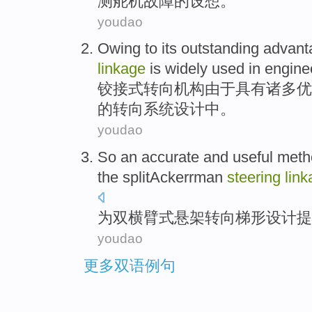
测舵机故障的设想。
youdao
Owing
to its outstanding
advant
linkage
is
widely
used in
engine
铰接式
转向
机构
由于
具有
诸多优
的转向系统设计中。
youdao
So an
accurate
and
useful
meth
the
splitAckerrman
steering
lin
为
双
横
臂
式
悬架
转向
梯形
设计
提
youdao
更多双语例句