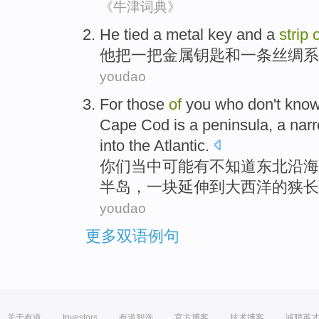
《牛津词典》
He
tied
a
metal
key
and
a
strip
o
他
把
一
把
金属
钥匙
和
一
条
丝绸
系
youdao
For
those
of
you
who
don't
kno
Cape Cod
is
a
peninsula
, a
nar
into
the Atlantic
.
你们
当中
可能有
不
知道
东北
沿海
半岛
，一块
延伸
到
大西洋
的
狭长
youdao
更多双语例句
关于有道
Investors
有道智选
官方博客
技术博客
诚聘英