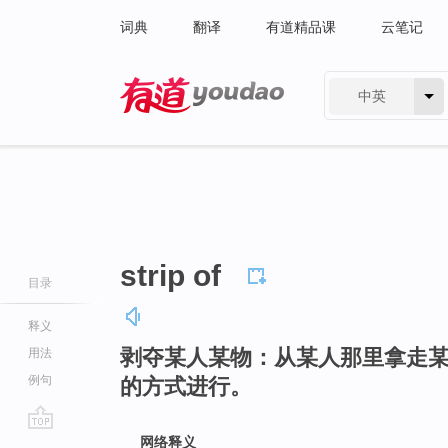
词典
翻译
有道精品课
云笔记
中英
有道 - 网易旗下搜索
strip of
目录
释义
剥夺某人某物：从某人那里拿走
用法
例句
的方式进行。
go
网络释义