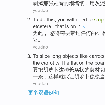
剥
掉
那
张
难看
的
糊墙纸
，
用
灰泥
youdao
To do this
,
you
will
need to
strip
etcetera
,
that
is
on
it
.
为此
，
您
将
需要
带
过
任何
的
研
它
。
youdao
To
slice
long
objects like
carrots
the
carrot
will lie flat
on
the
boar
要
把
胡萝卜
这种
长
条状
的食材
切
一
条，
这样
就能让
胡萝卜
稳稳当
youdao
更多双语例句