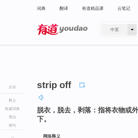
词典
翻译
有道精品课
云笔记
中英
有道 - 网易旗下搜索
strip off
目录
释义
脱衣，脱去，剥落：指将衣物或
权威词典
用法
下。
例句
网络释义