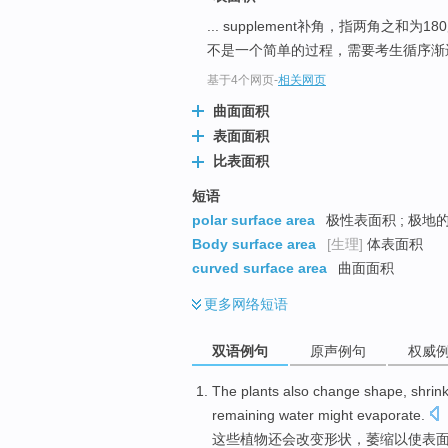
... supplement补角，指两角之和为18
不是一个简单的过程，需要考生循序渐进才
基于4个网页
-
相关网页
曲面面积
表面面积
比表面积
短语
polar surface area
极性表面积 ; 极地
Body surface area
[生理]
体表面积
curved surface area
曲面面积
更多
网络短语
双语例句
原声例句
权威
The
plants
also
change
shape
,
shrin
remaining
water
might evaporate
.
这些
植物
还
会改变
形状
，
萎缩
以
使
表