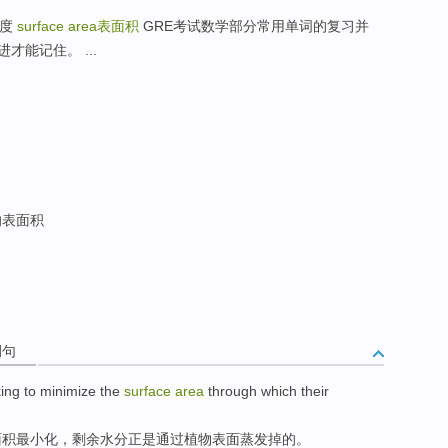
0度
surface area
表面积
GRE考试数学部分常用单词的复习并
能记住。 ...
的表面积
例句
king
to
minimize
the
surface
area
through
which
their
面积最小化
，
剩余
水分
正是
通过
植物
表面
蒸发掉的。