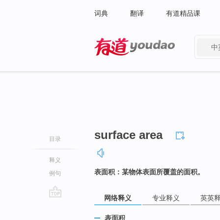
词典
翻译
有道精品课
中
有道 - 网易旗下搜索
surface area
目录
释义
表面积：某物体表面所覆盖的面积。
例句
网络释义
专业释义
英英
go
top
表面积