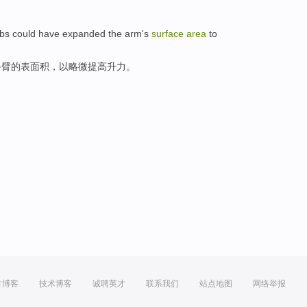
mbs
could
have
expanded
the
arm
's
surface
area
to
手臂
的
表面积
，
以
略微
提高
升力
。
方博客
技术博客
诚聘英才
联系我们
站点地图
网络举报