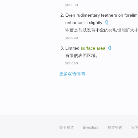
youdao
Even
rudimentary
feathers
on foreli
enhance
lift
slightly
.
即使是
前肢发育不全
的
羽毛
也
能
扩大
youdao
Limited
surface
area
.
有限的
表面
区域
。
youdao
更多双语例句
关于有道
Investors
有道智选
官