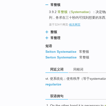
top
常整顿
3.9.2
常整顿
（
Systematise
）：决定物
列，务求在三十秒内可找到想要的东西
基于324个网页
-
相关网页
整顿
常整理
短语
Seiton Systematise
常整顿
Serton Systematise
常整顿
同近义词
同根词
vt. 使系统化；使有秩序（等于systemati
regularize
双语例句
On
the other hand
it is
necessary to