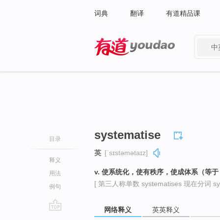
词典
翻译
有道精品课
中
有道 - 网易旗下搜索
systematise
目录
英
[ˈsɪstəmətaɪz]
释义
v. 使系统化，使有秩序，使成体系（等于 sys
用法
[ 第三人称单数 systematises 现在分词 syste
例句
网络释义
英英释义
go