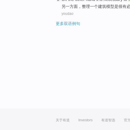
另
一方面，
整理
一个
建筑
模型
是
很有
youdao
更多双语例句
关于有道
Investors
有道智选
官