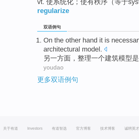
vt. 使系统化；使有秩序（等于syste
regularize
双语例句
On
the other hand
it is
necessar
architectural
model
.
另
一方面，
整理
一个
建筑
模型
是
youdao
更多双语例句
关于有道
Investors
有道智选
官方博客
技术博客
诚聘英