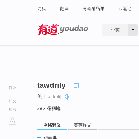
词典
翻译
有道精品课
云笔记
中英
有道 - 网易旗下搜索
tawdrily
目录
美
[ˈtɑːdrəli]
释义
adv. 俗丽地
用法
网络释义
英英释义
go
top
俗丽地