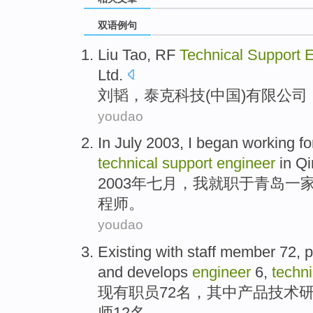
双语例句
Liu Tao,
RF
Technical
Support
E
Ltd.
刘韬，
泰克
科技(
中国
)
有限
公司
youdao
In
July
2003,
I
began working fo
technical
support
engineer
in
Qi
2003年
七月
，
我
就职
于青岛一
程师。
youdao
Existing with
staff member
72,
p
and develops
engineer
6
,
techni
现有
职员
72名，其中
产品
技术
师
12
名。