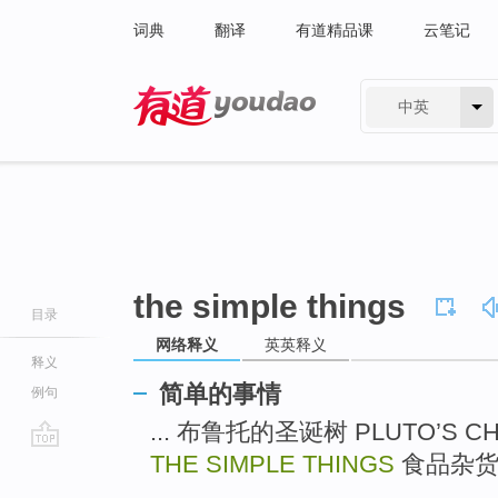
词典
翻译
有道精品课
云笔记
中英
有道 - 网易旗下搜索
the simple things
目录
网络释义
英英释义
释义
简单的事情
例句
... 布鲁托的圣诞树 PLUTO’S C
THE SIMPLE THINGS
食品杂货店
go
top
...