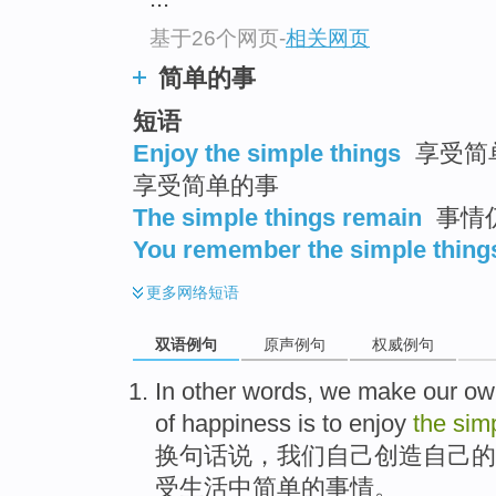
基于26个网页
-
相关网页
简单的事
短语
Enjoy the simple things
享受简单
享受简单的事
The simple things remain
事情
You remember the simple thing
更多
网络短语
双语例句
原声例句
权威例句
In
other words
,
we
make
our ow
of
happiness
is
to enjoy
the
sim
换
句
话说，
我们
自己
创造
自己
的
受
生活中
简单
的
事情
。