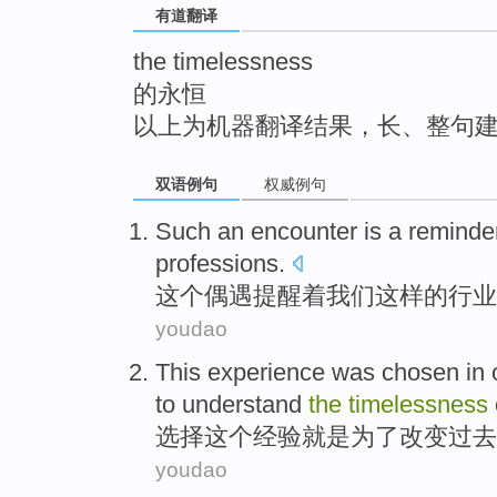
有道翻译
top
the timelessness
的永恒
以上为机器翻译结果，长、整句
双语例句
权威例句
Such
an encounter
is
a reminde
professions
.
这个
偶遇
提醒
着
我们
这样
的
行业
youdao
This
experience
was
chosen
in 
to
understand
the
timelessness
选择
这个
经验
就是
为了
改变
过去
youdao