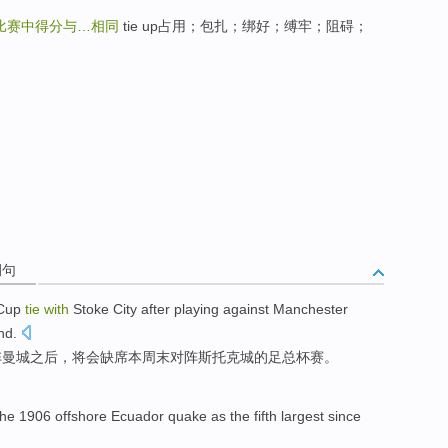
比赛中得分与…相同
tie up占用；包扎；绑好；缚牢；阻碍；
例句
Cup
tie
with
Stoke
City
after
playing
against
Manchester
nd
.
阵
曼城
之后
，
将会
缺席
本周末
对阵斯托克
城的
足总杯
赛。
the
1906
offshore
Ecuador
quake
as
the
fifth
largest
since