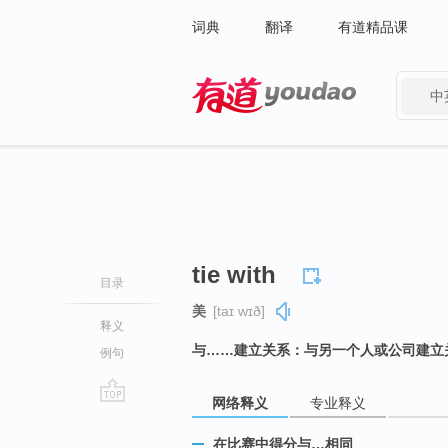
词典
翻译
有道精品课
中
有道 - 网易旗下搜索
tie with
目录
美
[taɪ wɪð]
释义
与……建立关系：与另一个人或公司建立
例句
网络释义
专业释义
go
top
在比赛中得分与…相同