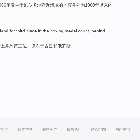
906年发生于
厄瓜多尔
附近
海域
的地震并列为1900年以来
的
land
for
third
place
in
the
boxing
medal count
,
behind
榜
上并列
第三
位
，
仅次于
古巴
和
俄罗斯。
方博客
技术博客
诚聘英才
联系我们
站点地图
网络举报