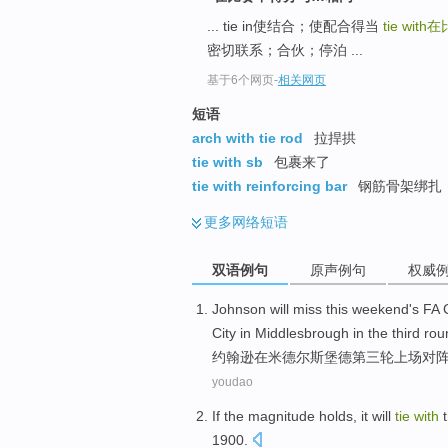
... tie in使结合；使配合得当
tie with
在
密切联系；合伙；停泊 ...
基于6个网页
-
相关网页
短语
arch with tie rod
拉捍拱
tie with sb
包裹来了
tie with reinforcing bar
钢筋骨架绑扎
更多
网络短语
双语例句
原声例句
权威
Johnson
will
miss
this weekend's
FA 
City
in
Middlesbrough
in
the third
rou
约翰逊
在
米
德尔
斯堡德第三轮
上场
对
youdao
If
the magnitude
holds, it
will
tie
with
1900.