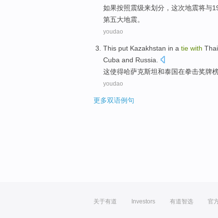
如果
按照
震级来划分，这次
地震
将
与
1
第五
大
地震。
youdao
This
put Kazakhstan
in a
tie
with
Thai
Cuba
and
Russia
.
这
使得
哈萨克斯坦
和
泰国
在
拳击
奖牌
youdao
更多双语例句
关于有道
Investors
有道智选
官