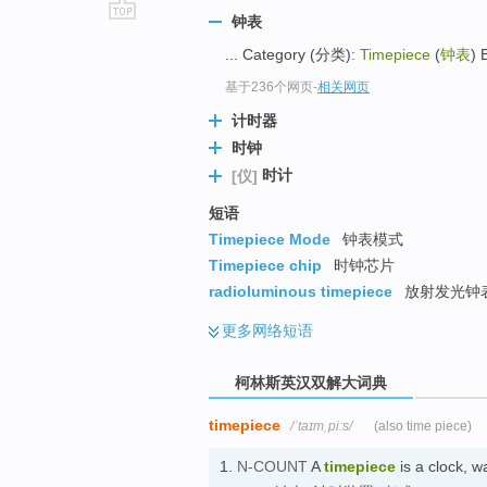
钟表
go
... Category (分类):
Timepiece
(
钟表
) 
top
基于236个网页
-
相关网页
计时器
时钟
时计
[仪]
短语
Timepiece Mode
钟表模式
Timepiece chip
时钟芯片
radioluminous timepiece
放射发光钟
更多
网络短语
柯林斯英汉双解大词典
timepiece
/ˈtaɪmˌpiːs/
(also time piece)
1.
N-COUNT
A
timepiece
is a clock, 