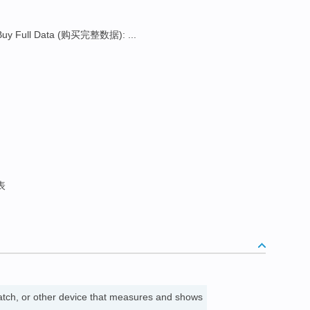
Buy Full Data (购买完整数据): ...
表
watch, or other device that measures and shows