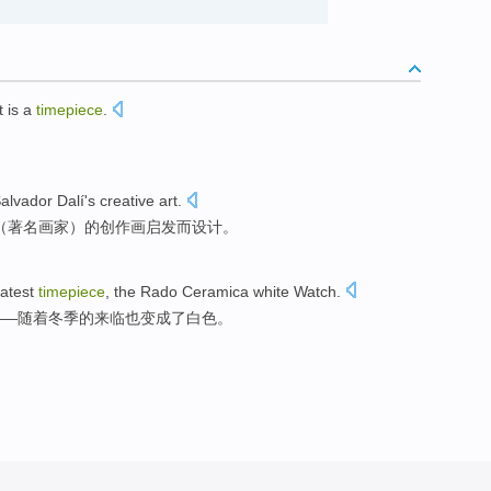
it
is
a
timepiece
.
alvador
Dalí's
creative
art
.
（著名画家）的
创作
画启发而设计。
latest
timepiece
,
the
Rado
Ceramica
white
Watch
.
——
随着
冬季
的
来临也
变成了
白色
。