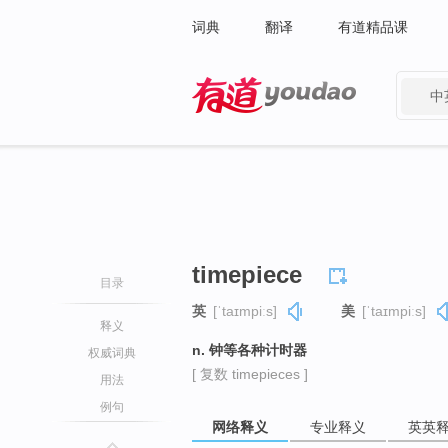
词典
翻译
有道精品课
中
有道 - 网易旗下搜索
timepiece
目录
英
[ˈtaɪmpiːs]
美
[ˈtaɪmpiːs]
释义
n. 钟等各种计时器
权威词典
[ 复数 timepieces ]
用法
例句
网络释义
专业释义
英英