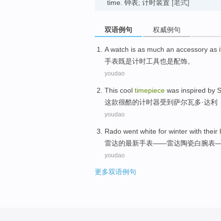
time. 钟表; 计时装置
[老式]
双语例句
权威例句
A watch
is as much an accessory as 
手表
既是
计时
工具
也是
配饰。
youdao
This
cool
timepiece
was inspired by
S
这
款
很酷
的
计时器
受到
萨尔瓦多
·达利
youdao
Rado
went
white
for
winter
with
their
雷达
的
最新
手表
——雷达
陶瓷
白
腕
表
youdao
更多双语例句