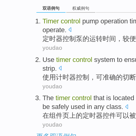
双语例句
权威例句
Timer
control
pump
operation
ti
operate
.
定时器
控制
泵
的
运转
时间
，
较
便
youdao
Use
timer
control
system
to ens
strip
.
使用
计时器
控制
，
可
准确的
切断
youdao
The
timer
control
that is located
be
safely
used
in
any
class
.
在
组件
页上
的
定时器
控件
可以
被
youdao