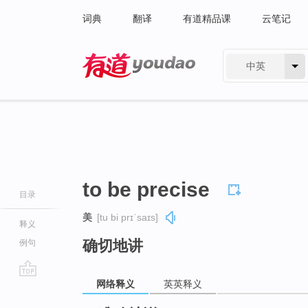
词典
翻译
有道精品课
云笔记
中英
有道 - 网易旗下搜索
to be precise
目录
美
[tu bi prɪˈsaɪs]
释义
确切地讲
例句
网络释义
英英释义
go
top