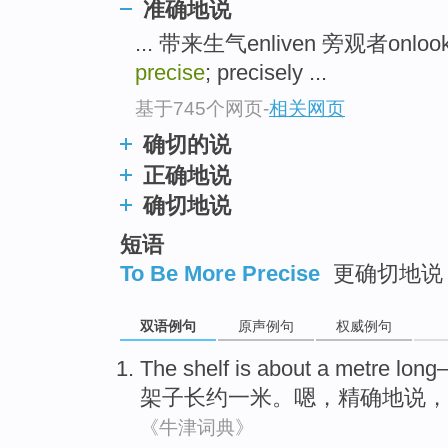
准确地说
... 带来生气enliven 旁观者onloo
precise
; precisely ...
基于745个网页
-
相关网页
确切的说
正确地说
确切地说
短语
To Be More Precise
更确切地说 
双语例句
原声例句
权威例句
The shelf
is
about
a
metre
long
架子
长
约
一米
。
嗯
，
精确地说
，
《牛津词典》