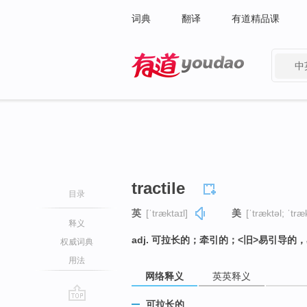
词典
翻译
有道精品课
中
有道 - 网易旗下搜索
tractile
目录
英
[ˈtræktaɪl]
美
[ˈtræktəl; ˈtræk
释义
adj. 可拉长的；牵引的；<旧>易引导的
权威词典
用法
网络释义
英英释义
可拉长的