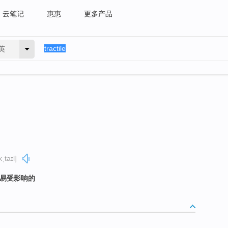
云笔记
惠惠
更多产品
英
ˌtaɪl]
，易受影响的