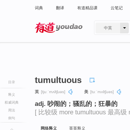
词典
翻译
有道精品课
云笔记
中英
有道 - 网易旗下搜索
tumultuous
目录
英
[tjuːˈmʌltʃuəs]
美
[tuːˈmʌltʃuəs]
释义
adj. 吵闹的；骚乱的；狂暴的
权威词典
用法
[ 比较级 more tumultuous 最高级 mo
例句
网络释义
英英释义