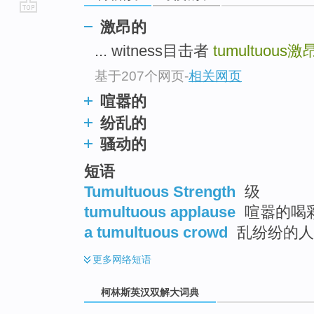
go
激昂的
top
... witness目击者
tumultuous
激
基于207个网页
-
相关网页
喧嚣的
纷乱的
骚动的
短语
Tumultuous Strength
级
tumultuous applause
喧嚣的喝彩
a tumultuous crowd
乱纷纷的人
更多
网络短语
柯林斯英汉双解大词典