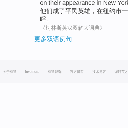
on
their appearance
in
New York
他们
成了
平民
英雄
，
在
纽约市
一
呼
。
《柯林斯英汉双解大词典》
更多双语例句
关于有道
Investors
有道智选
官方博客
技术博客
诚聘英