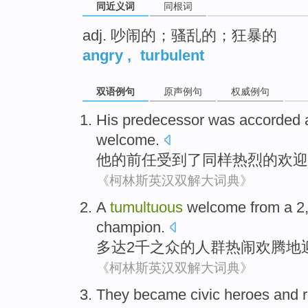
同近义词
同根词
adj. 吵闹的；骚乱的；狂暴的
angry
,
turbulent
双语例句
原声例句
权威例句
His
predecessor
was accorded
welcome
.
他
的
前任
受到
了
同样
热烈
的欢迎
《柯林斯英汉双解大词典》
A
tumultuous
welcome from a 2
champion
.
多达2千之
众的
人群
热闹欢腾地
《柯林斯英汉双解大词典》
They
became
civic
heroes
and