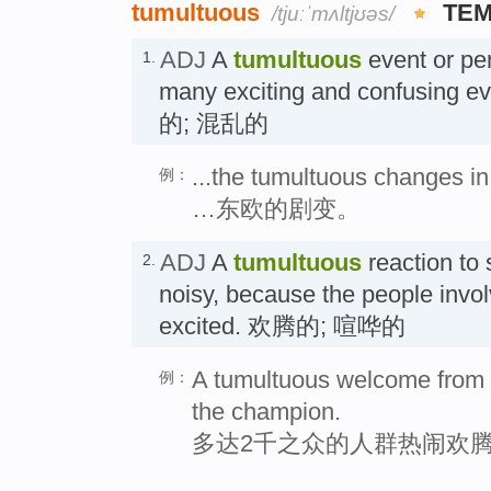
tumultuous
TEM
/tjuːˈmʌltjʊəs/
ADJ
A
tumultuous
event or per
1.
many exciting and confusing e
的; 混乱的
...the tumultuous changes i
例：
…东欧的剧变。
ADJ
A
tumultuous
reaction to 
2.
noisy, because the people invo
excited. 欢腾的; 喧哗的
A tumultuous welcome from 
例：
the champion.
多达2千之众的人群热闹欢