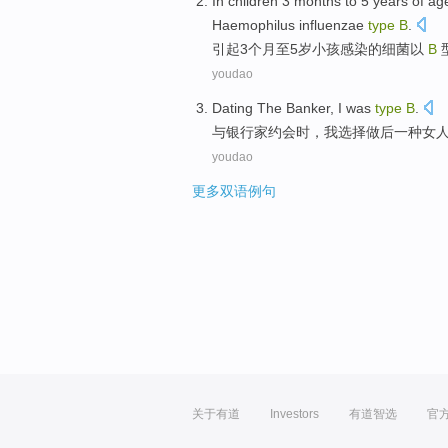
In
children
3
months
to 5
years
of
ag
Haemophilus
influenzae
type
B
.
引起
3
个月
至
5
岁
小孩
感染
的
细菌以
B
youdao
Dating
The
Banker
,
I
was
type
B
.
与
银行家
约会时
，
我
选择做后
一
种女
youdao
更多双语例句
关于有道
Investors
有道智选
官