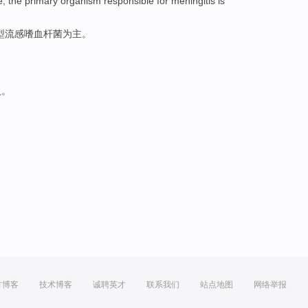
e
, the primary organism responsible for meningitis is
型
流感
嗜血
杆菌为主。
人。
方博客
技术博客
诚聘英才
联系我们
站点地图
网络举报