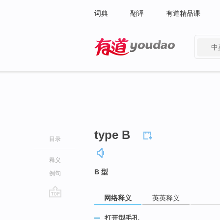
词典
翻译
有道精品课
中
有道 - 网易旗下搜索
type B
目录
释义
B 型
例句
网络释义
英英释义
go
top
打开型毛孔