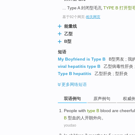
... Type A 封闭型毛孔
TYPE B
打开型
基于92个网页
-
相关网页
能量线
乙型
B型
短语
My Boyfriend is Type B
B型男友 ; 我
viral hepatitis type B
乙型病毒性肝炎 
Type B hepatitis
乙型肝炎 ; 型肝炎
更多
网络短语
双语例句
原声例句
权威
People
with
type
B
blood
are cheerfu
B
型
血
的
人
开朗
外向
。
youdao