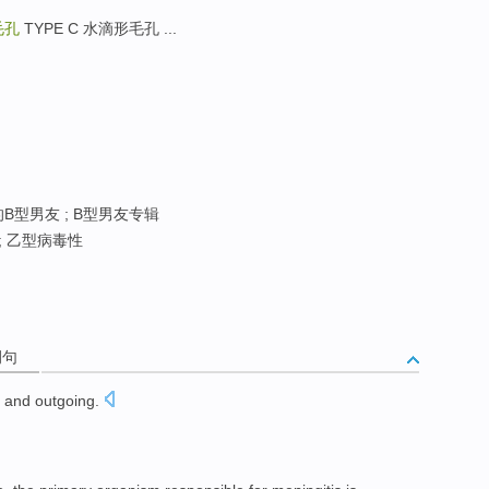
毛孔
TYPE C 水滴形毛孔 ...
的B型男友 ; B型男友专辑
; 乙型病毒性
例句
l and
outgoing
.