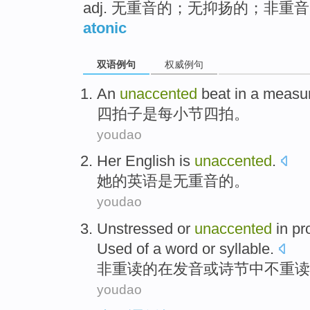
adj. 无重音的；无抑扬的；非重
atonic
双语例句
权威例句
An
unaccented
beat in
a
measu
四
拍子
是每
小节
四拍。
youdao
Her
English
is
unaccented
.
她
的
英语
是
无重音的
。
youdao
Unstressed or
unaccented
in
pr
Used
of a
word or syllable.
非
重读
的
在
发音
或
诗
节中不重读
youdao