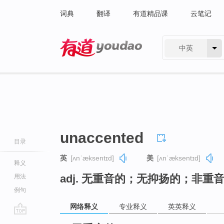
词典
翻译
有道精品课
云笔记
中英
有道 - 网易旗下搜索
unaccented
目录
英
[ʌnˈæksentɪd]
美
[ʌnˈæksentɪd]
释义
adj. 无重音的；无抑扬的；非重
用法
例句
网络释义
专业释义
英英释义
go