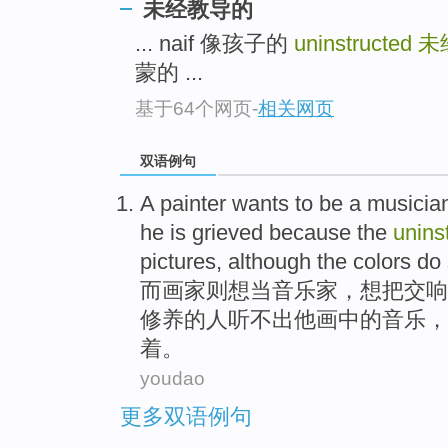
未经教导的
... naif 像孩子的
uninstructed
未
蒙的 ...
基于64个网页
-
相关网页
双语例句
A painter
wants to
be
a musicia
he is grieved
because
the
unins
pictures
, although
the
colors
do
而
画家
则
想
当
音乐家
，想把
交响
修养的人
听
不出
他
画
中的音乐，
着。
youdao
更多双语例句