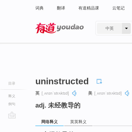
词典
翻译
有道精品课
云笔记
中英
有道 - 网易旗下搜索
uninstructed
目录
英
[ˌʌnɪnˈstrʌktɪd]
美
[ˌʌnɪnˈstrʌktɪd]
释义
adj. 未经教导的
例句
网络释义
英英释义
go
top