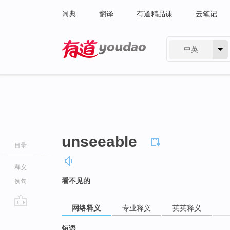
词典
翻译
有道精品课
云笔记
中英
有道 - 网易旗下搜索
unseeable
目录
释义
看不见的
例句
网络释义
专业释义
英英释义
go
top
短语