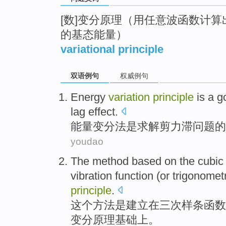
[数]变分原理（用任意波函数计
的基态能量）
variational principle
双语例句
权威例句
Energy
variation
principle
is
a
g
lag
effect.
能量
变分
法
是
求解
剪力
滞问题
的
youdao
The
method
based
on
the cubic
vibration
function
(or
trigonometr
principle
.
这个
方法
是
建立
在
三
次样条
函数
变分
原理基础上。