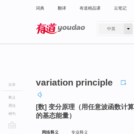
词典
翻译
有道精品课
云笔记
中英
有道 - 网易旗下搜索
variation principle
目录
释义
[数] 变分原理（用任意波函数
用法
例句
的基态能量）
go
网络释义
专业释义