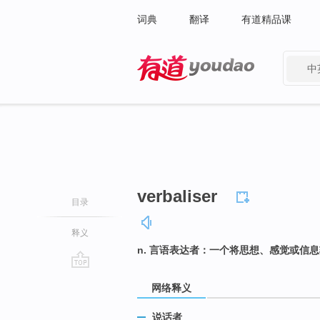
词典
翻译
有道精品课
中
有道 - 网易旗下搜索
verbaliser
目录
释义
n. 言语表达者：一个将思想、感觉或信
go
网络释义
top
说话者