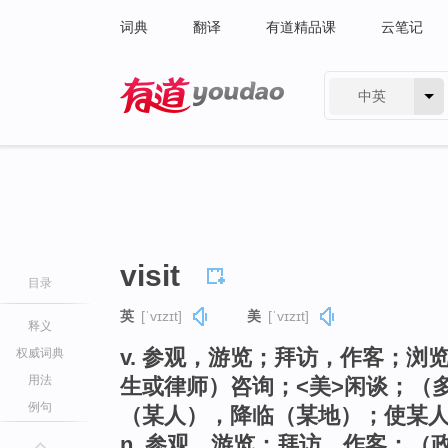
词典
翻译
有道精品课
云笔记
中英
有道 - 网易旗下搜索
visit
目录
英
[ˈvɪzɪt]
美
[ˈvɪzɪt]
释义
v. 参观，游览；拜访，作客；
权威词典
用法
生或律师）咨询；<美>闲谈；（
例句
（某人），降临（某地）；使某
n. 参观，游览；拜访，作客；