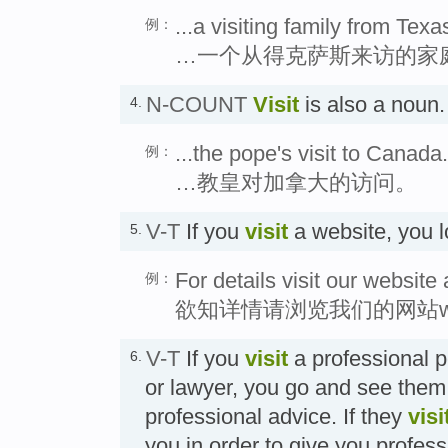
...a visiting family from Texa
例：
…一个从得克萨斯来访的家
N-COUNT
Visit
is also a nou
4.
...the pope's visit to Canada.
例：
…教皇对加拿大的访问。
V-T
If you
visit
a website, you 
5.
For details visit our websit
例：
欲知详情请浏览我们的网站www.ha
V-T
If you
visit
a professional p
6.
or lawyer, you go and see them 
professional advice. If they
visi
you in order to give you prof