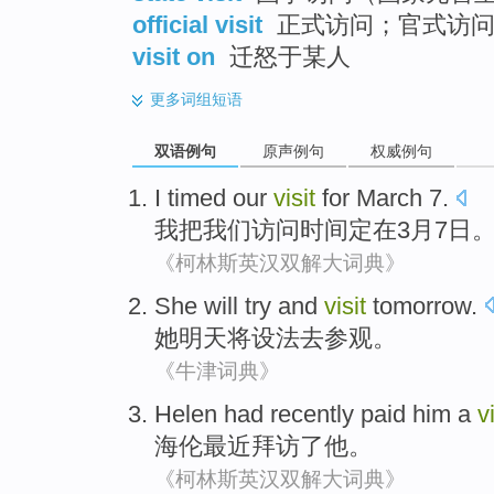
official visit
正式访问；官式访
visit on
迁怒于某人
更多
词组短语
双语例句
原声例句
权威例句
I
timed
our
visit
for
March
7
.
我
把
我们
访问
时间
定
在
3
月
7
日
《柯林斯英汉双解大词典》
She
will
try and
visit
tomorrow
.
她
明天
将
设法
去参观
。
《牛津词典》
Helen had
recently
paid
him
a
v
海伦
最近
拜访了
他
。
《柯林斯英汉双解大词典》