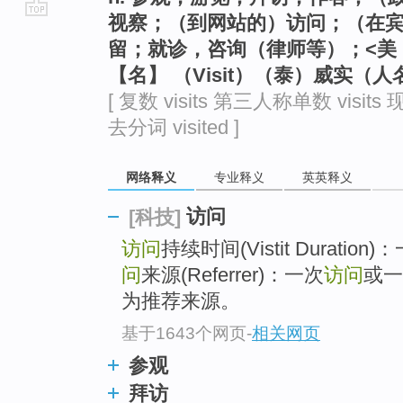
视察；（到网站的）访问；（在
go
留；就诊，咨询（律师等）；<美
top
【名】 （Visit）（泰）威实（人
[ 复数 visits 第三人称单数 visits 现
去分词 visited ]
网络释义
专业释义
英英释义
访问
[科技]
访问
持续时间(Vistit Duration)
问
来源(Referrer)：一次
访问
或一
为推荐来源。
基于1643个网页
-
相关网页
参观
拜访