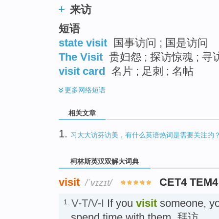
来访
短语
state visit
国事访问 ; 国是访问
The Visit
贵妇怨 ; 探访惊魂 ; 寻
visit card
名片 ; 足刺 ; 名帖
更多
网络短语
相关文章
1.
习大大访芬访美，有什么英语热词是需要关注的
柯林斯英汉双解大词典
visit
CET4 TEM4
/ˈvɪzɪt/
V-T/V-I
If you
visit
someone, yo
1.
spend time with them. 拜访