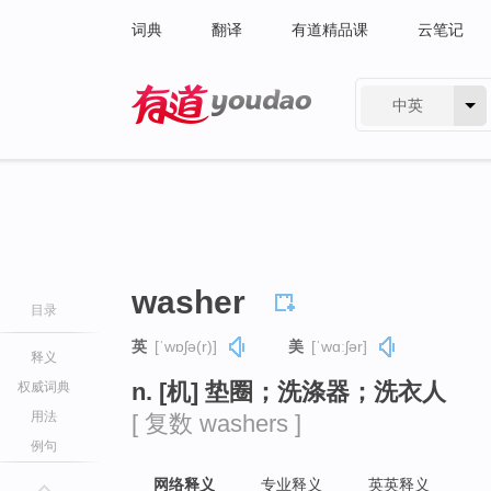
词典
翻译
有道精品课
云笔记
中英
有道 - 网易旗下搜索
washer
目录
英
[ˈwɒʃə(r)]
美
[ˈwɑːʃər]
释义
n. [机] 垫圈；洗涤器；洗衣人
权威词典
用法
[ 复数 washers ]
例句
网络释义
专业释义
英英释义