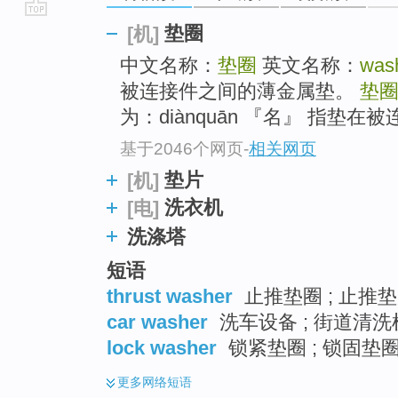
go
垫圈
[机]
top
中文名称：
垫圈
英文名称：
was
被连接件之间的薄金属垫。
垫
为：diànquān 『名』 指垫
基于2046个网页
-
相关网页
垫片
[机]
洗衣机
[电]
洗涤塔
短语
thrust washer
止推垫圈 ; 止推垫
car washer
洗车设备 ; 街道清洗机
lock washer
锁紧垫圈 ; 锁固垫圈
更多
网络短语