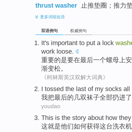
thrust washer
止推垫圈；推力
更多
词组短语
双语例句
权威例句
It
's
important
to
put
a
lock
wash
work loose
.
重要
的是
要
在
最后
一
个
螺母
上安
渐变松。
《柯林斯英汉双解大词典》
I
tossed the
last
of
my socks
all
我
把
最后
的
几双
袜子
全部
扔
进
了
youdao
This
is
the
story
about how
they
这
就是
他们
如何
获得
这
台洗衣机