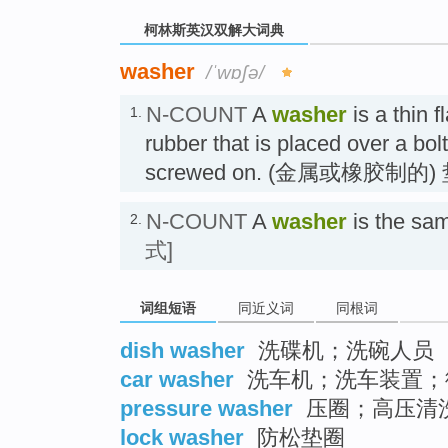
柯林斯英汉双解大词典
washer
/ˈwɒʃə/
N-COUNT
A
washer
is a thin f
1.
rubber that is placed over a bolt
screwed on. (金属或橡胶制的)
N-COUNT
A
washer
is the s
2.
式]
词组短语
同近义词
同根词
dish washer
洗碟机；洗碗人员
car washer
洗车机；洗车装置；
pressure washer
压圈；高压清
lock washer
防松垫圈