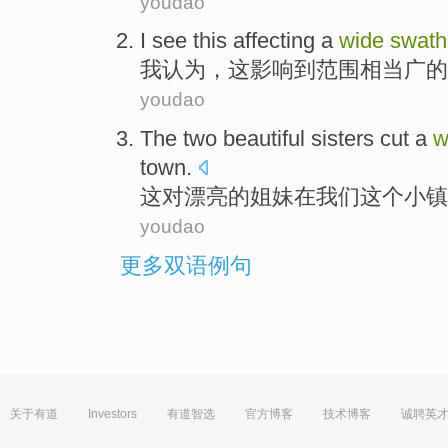
youdao
I
see
this
affecting
a
wide
swath
我
认为
，
这
影响到
范围相当
广
的
youdao
The
two
beautiful
sisters
cut a
w
town
.
这
对
漂亮的
姐妹
在
我们
这个小镇
youdao
更多双语例句
关于有道
Investors
有道智选
官方博客
技术博客
诚聘英