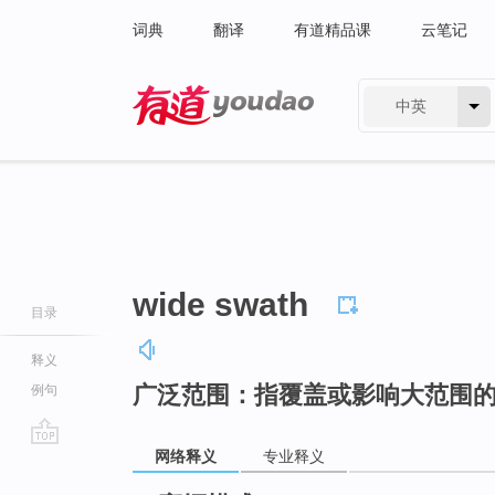
词典
翻译
有道精品课
云笔记
中英
有道 - 网易旗下搜索
wide swath
目录
释义
广泛范围：指覆盖或影响大范围
例句
网络释义
专业释义
go
top