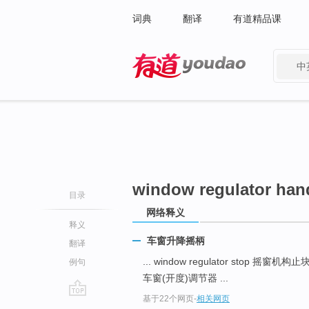
词典
翻译
有道精品课
中
有道 - 网易旗下搜索
window regulator han
目录
网络释义
释义
车窗升降摇柄
翻译
... window regulator stop 摇窗机构止
例句
车窗(开度)调节器 ...
基于22个网页
-
相关网页
go