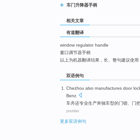
车门升降器手柄
top
相关文章
有道翻译
window regulator handle
窗口调节器手柄
以上为机器翻译结果，长、整句建议使用
双语例句
Chezhou
also
manufactures
door loc
Benz
.
车
舟
还
专业生产
奔驰车型的
门锁
、门
youdao
更多双语例句