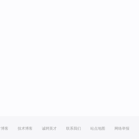
方博客
技术博客
诚聘英才
联系我们
站点地图
网络举报