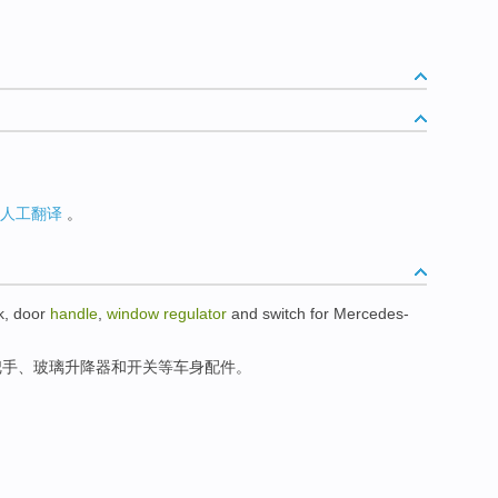
人工翻译
。
k
, door
handle
,
window
regulator
and
switch
for Mercedes-
把手、玻璃
升降器
和
开关
等
车身配件。