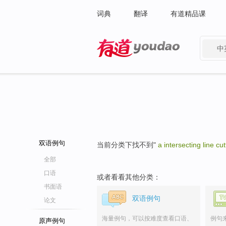
词典
翻译
有道精品课
中
有道 - 网易旗下搜索
双语例句
当前分类下找不到"
a intersecting line c
全部
口语
或者看看其他分类：
书面语
双语例句
论文
海量例句，可以按难度查看口语、
例句
原声例句