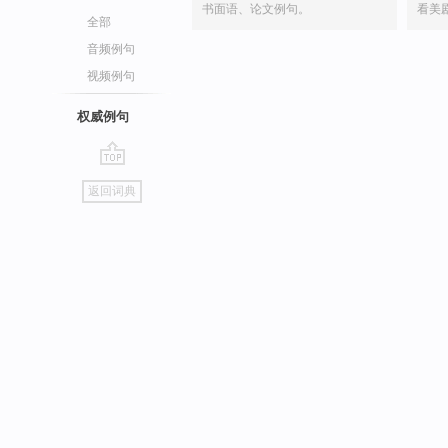
书面语、论文例句。
看美
全部
音频例句
视频例句
权威例句
go
返回词典
top