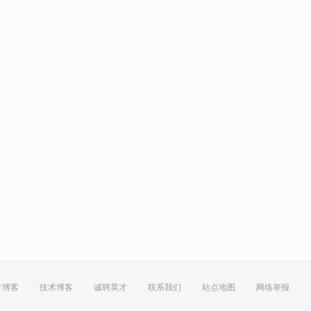
方博客
技术博客
诚聘英才
联系我们
站点地图
网络举报