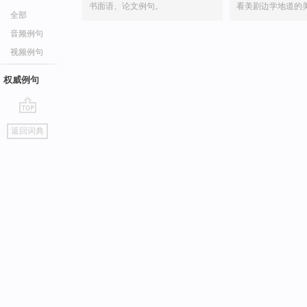
书面语、论文例句。
看美剧边学地道的
全部
音频例句
视频例句
权威例句
go
返回词典
top