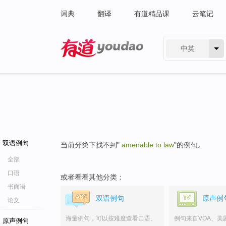
词典
翻译
有道精品课
云笔记
中英
有道 - 网易旗下搜索
双语例句
当前分类下找不到"
amenable to law
"的例句。
全部
口语
或者看看其他分类：
书面语
双语例句
原声例
论文
海量例句，可以按难度查看口语、
例句来自VOA、美
原声例句