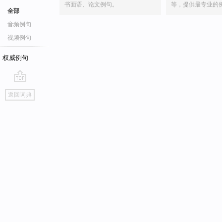
书面语、论文例句。
等，提供最专业的
全部
音频例句
视频例句
权威例句
go
返回词典
top