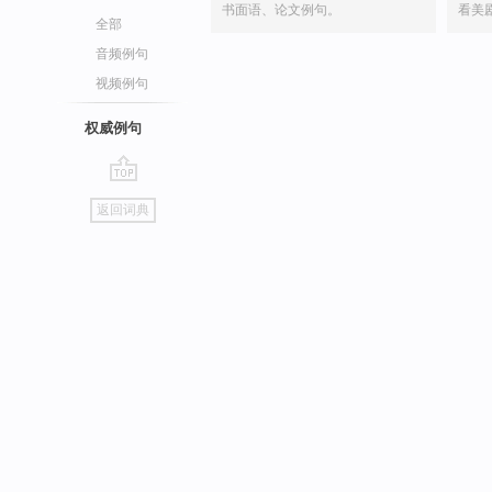
书面语、论文例句。
看美
全部
音频例句
视频例句
权威例句
go
返回词典
top