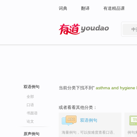
词典
翻译
有道精品课
中
有道 - 网易旗下搜索
双语例句
当前分类下找不到"
asthma and hygiene 
全部
口语
或者看看其他分类：
书面语
双语例句
论文
海量例句，可以按难度查看口语、
例句
原声例句