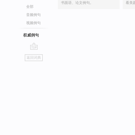
书面语、论文例句。
看美
全部
音频例句
视频例句
权威例句
go
返回词典
top