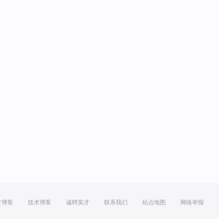
方博客
技术博客
诚聘英才
联系我们
站点地图
网络举报