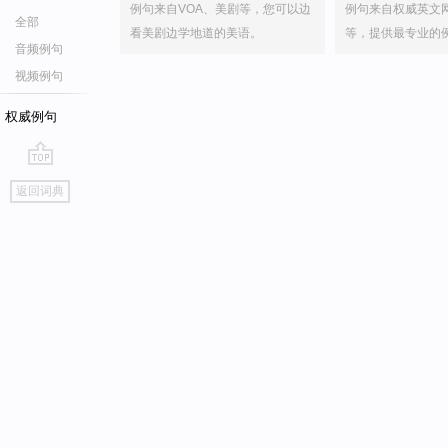
例句来自VOA、美剧等，您可以边
例句来自权威英文
全部
看美剧边学地道的美语。
等，提供最专业的
音频例句
视频例句
权威例句
go
返回词典
top