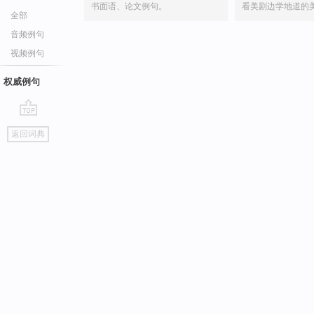
书面语、论文例句。
看美剧边学地道的
全部
音频例句
视频例句
权威例句
go
返回词典
top